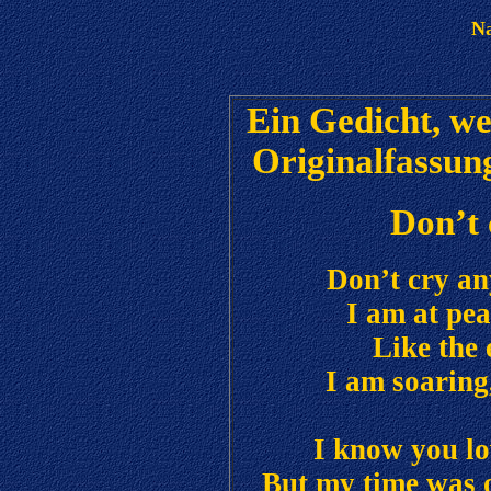
Na
Ein Gedicht, we
Originalfassung
Don’t
Don’t cry an
I am at pea
Like the 
I am soaring,
I know you lo
But my time was o