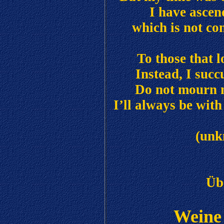
I have ascend
which is not co
To those that l
Instead, I succ
Do not mourn m
I’ll always be wit
(unk
Üb
Weine 