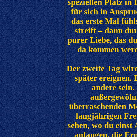
speziellen Platz i
für sich in Anspr
das erste Mal fühl
streift – dann du
purer Liebe, das du
da kommen werde
Der zweite Tag wird
später ereignen. 
andere sein.
außergewöhnl
überraschenden Mo
langjährigen Fre
sehen, wo du einst 
anfangen, die Er